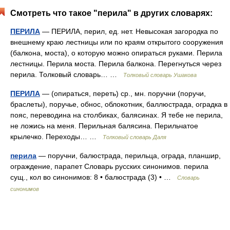
Смотреть что такое "перила" в других словарях:
ПЕРИЛА
— ПЕРИЛА, перил, ед. нет. Невысокая загородка по
внешнему краю лестницы или по краям открытого сооружения
(балкона, моста), о которую можно опираться руками. Перила
лестницы. Перила моста. Перила балкона. Перегнуться через
перила. Толковый словарь… …
Толковый словарь Ушакова
ПЕРИЛА
— (опираться, переть) ср., мн. поручни (поручи,
браслеты), поручье, обнос, облокотник, баллюстрада, оградка в
пояс, переводина на столбиках, балясинах. Я тебе не перила,
не ложись на меня. Перильная балясина. Перильчатое
крылечко. Переходы… …
Толковый словарь Даля
перила
— поручни, балюстрада, перильца, ограда, планшир,
ограждение, парапет Словарь русских синонимов. перила
сущ., кол во синонимов: 8 • балюстрада (3) • …
Словарь
синонимов