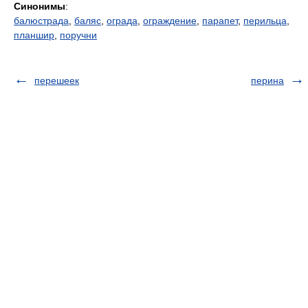
Синонимы
:
балюстрада
,
баляс
,
ограда
,
ограждение
,
парапет
,
перильца
,
планшир
,
поручни
перешеек
перина